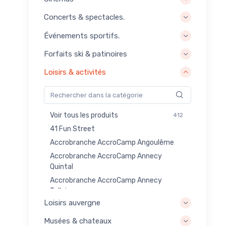
Concerts & spectacles.
Événements sportifs.
Forfaits ski & patinoires
Loisirs & activités
Voir tous les produits
412
41 Fun Street
Accrobranche AccroCamp Angoulême
Accrobranche AccroCamp Annecy
Quintal
Accrobranche AccroCamp Annecy
Talloires
Loisirs auvergne
Accrobranche AccroCamp Annemasse
Reignier
Musées & chateaux