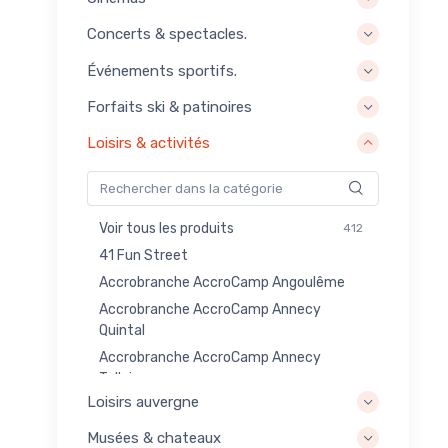
Concerts & spectacles.
Événements sportifs.
Forfaits ski & patinoires
Loisirs & activités
Voir tous les produits
412
41 Fun Street
Accrobranche AccroCamp Angoulême
Accrobranche AccroCamp Annecy
Quintal
Accrobranche AccroCamp Annecy
Talloires
Loisirs auvergne
Accrobranche AccroCamp Annemasse
Reignier
Musées & chateaux