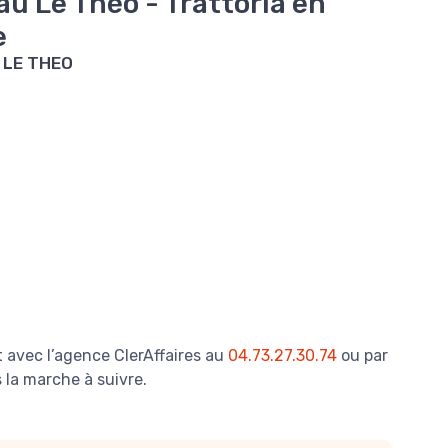
u Le Théo - Trattoria en
e
 LE THEO
 avec l’agence ClerAffaires au
04.73.27.30.74
ou par
 la marche à suivre.