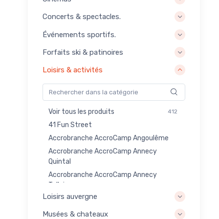
Concerts & spectacles.
Événements sportifs.
Forfaits ski & patinoires
Loisirs & activités
Voir tous les produits
412
41 Fun Street
Accrobranche AccroCamp Angoulême
Accrobranche AccroCamp Annecy
Quintal
Accrobranche AccroCamp Annecy
Talloires
Loisirs auvergne
Accrobranche AccroCamp Annemasse
Reignier
Musées & chateaux